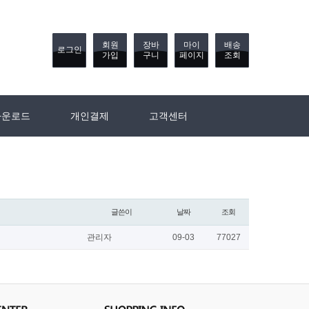
회원
장바
마이
배송
로그인
가입
구니
페이지
조회
다운로드
개인결제
고객센터
글쓴이
날짜
조회
관리자
09-03
77027