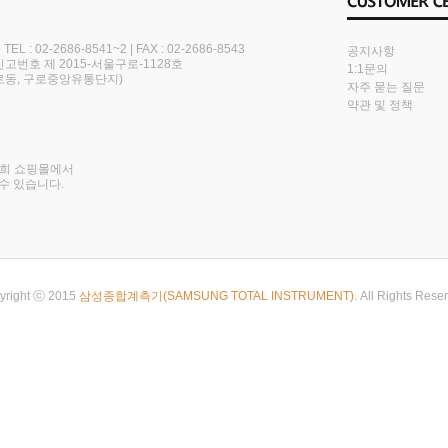
|
TEL : 02-2686-8541~2
|
FAX : 02-2686-8543
공지사항
번호 제 2015-서울구로-1128호
1:1문의
(구로동, 구로중앙유통단지)
자주 묻는 질문
약관 및 정책
저희 쇼핑몰에서
수 있습니다.
yright ⓒ 2015
삼성종합계측기(SAMSUNG TOTAL INSTRUMENT).
All Rights Rese