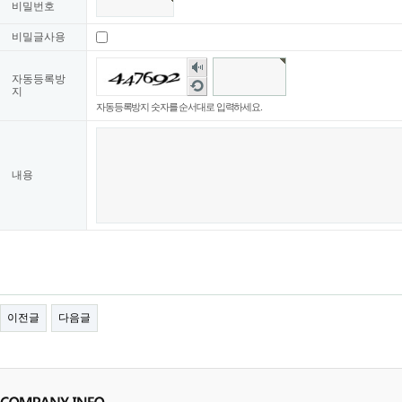
비밀번호
비밀글사용
숫
자
자동등록방
새
음
지
로
성
자동등록방지 숫자를 순서대로 입력하세요.
고
듣
침
기
내용
이전글
다음글