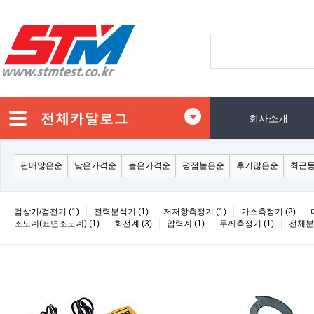
회사소개
판매많은순
낮은가격순
높은가격순
평점높은순
후기많은순
최근
검상기/검전기 (1)
전력분석기 (1)
저저항측정기 (1)
가스측정기 (2)
조도계(표면조도계) (1)
회전계 (3)
압력계 (1)
두께측정기 (1)
전체