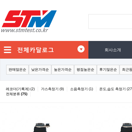
회사소개
판매많은순
낮은가격순
높은가격순
평점높은순
후기많은순
최근
레코더(기록계) (2)
가스측정기 (9)
소음측정기 (1)
온도,습도 측정기 (27
전체분류
(75)