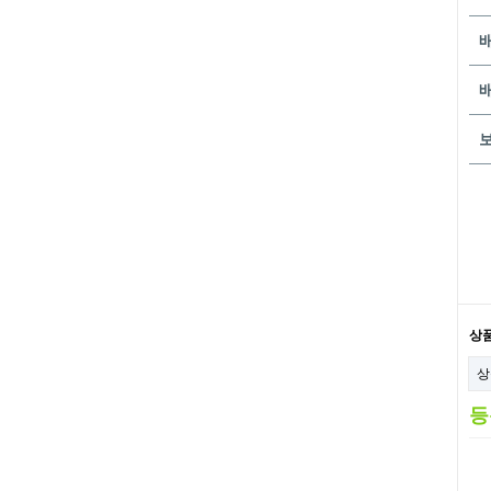
상
상
등