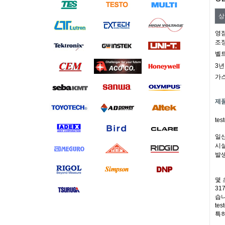
상
영점
조정
벨트
3
년
가스
제
te
일산
시설
발생
몇 
31
습니
te
특히