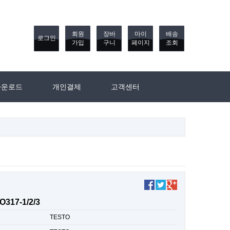
회원
장바
마이
배송
로그인
가입
구니
페이지
조회
다운로드
개인결제
고객센터
O317-1/2/3
TESTO