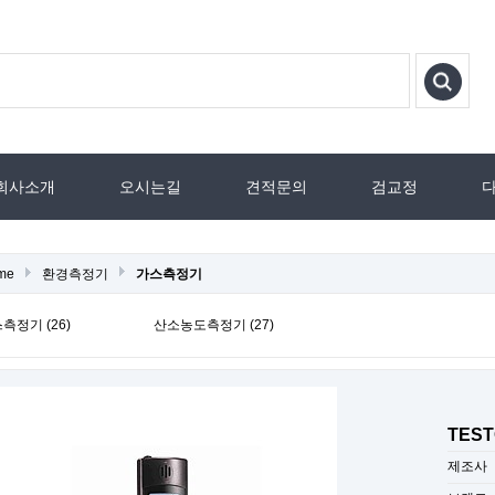
회사소개
오시는길
견적문의
검교정
me
환경측정기
가스측정기
측정기 (26)
산소농도측정기 (27)
TEST
제조사