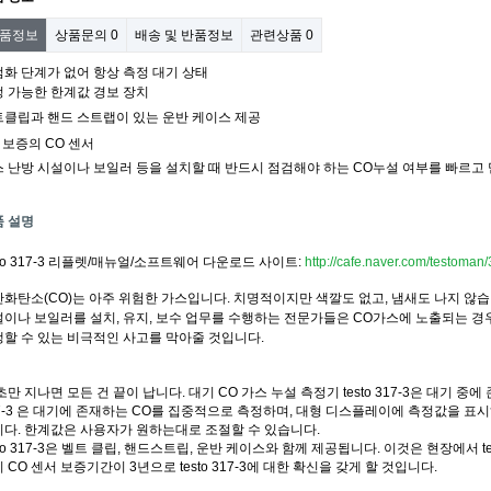
품정보
상품문의
0
배송 및 반품정보
관련상품
0
화 단계가 없어 항상 측정 대기 상태
 가능한 한계값 경보 장치
클립과 핸드 스트랩이 있는 운반 케이스 제공
 보증의
CO
센서
 난방 시설이나 보일러 등을 설치할 때 반드시 점검해야 하는
CO
누설 여부를 빠르고 
품 설명
sto 317-3 리플렛/매뉴얼/소프트웨어 다운로드 사이트:
http://cafe.naver.com/testoman
화탄소(CO)는 아주 위험한 가스입니다. 치명적이지만 색깔도 없고, 냄새도 나지 않습
이나 보일러를 설치, 유지, 보수 업무를 수행하는 전문가들은 CO가스에 노출되는 경우가 많
할 수 있는 비극적인 사고를 막아줄 것입니다.
초만 지나면 모든 건 끝이 납니다. 대기 CO 가스 누설 측정기 testo 317-3은 대기 중
7-3 은 대기에 존재하는 CO를 집중적으로 측정하며, 대형 디스플레이에 측정값을 표시
다. 한계값은 사용자가 원하는대로 조절할 수 있습니다.
sto 317-3은 벨트 클립, 핸드스트립, 운반 케이스와 함께 제공됩니다. 이것은 현장에서 t
 CO 센서 보증기간이 3년으로 testo 317-3에 대한 확신을 갖게 할 것입니다.