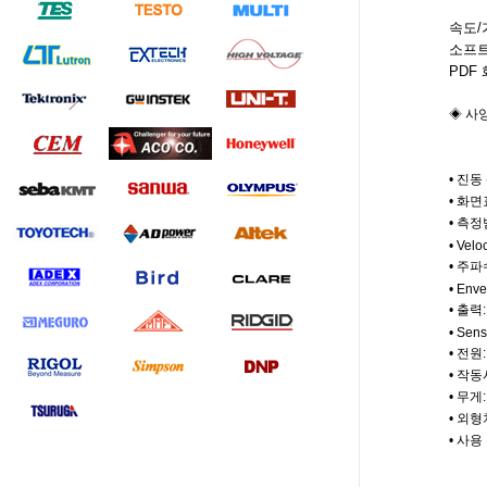
속도/
소프
PDF
◈ 사양 
• 진동 
• 화면표시
• 측정범
• Velo
• 주파수
• Enve
• 출력: 
• Sen
• 전원: 
• 작동시
• 무게: 
• 외형치수
• 사용 