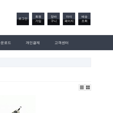
회원
장바
마이
배송
로그인
가입
구니
페이지
조회
다운로드
개인결제
고객센터
리스
갤러
트뷰
리뷰