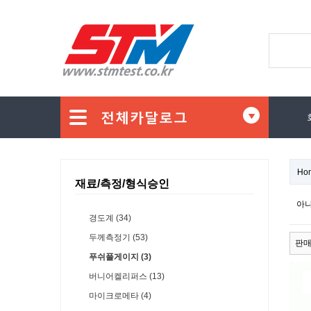
Ho
재료/측정/형식승인
아나
경도계 (34)
두께측정기 (53)
판
푸쉬풀게이지 (3)
버니어켈리퍼스 (13)
마이크로메타 (4)