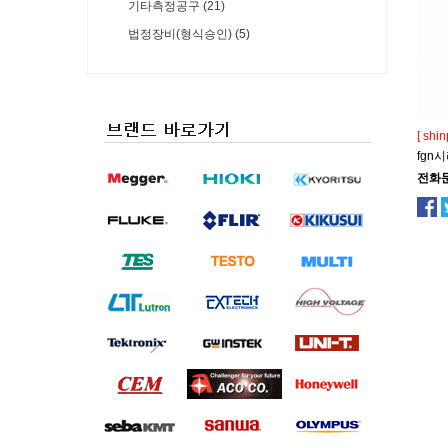
기타측정공구 (21)
법정장비(형식승인) (5)
[ shin
fgn
전화