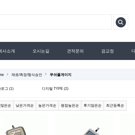
회사소개
오시는길
견적문의
검교정
me
재료/측정/형식승인
푸쉬풀게이지
로그 (1)
디지털 TYPE (2)
매많은순
낮은가격순
높은가격순
평점높은순
후기많은순
최근등록순