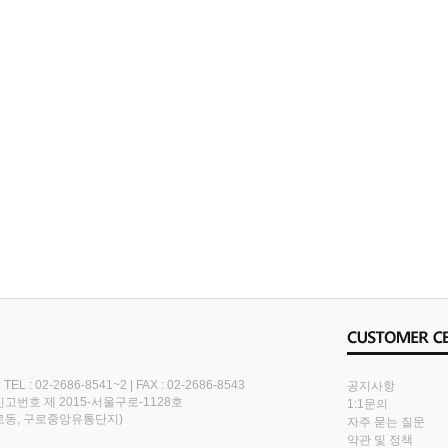
|
TEL : 02-2686-8541~2
|
FAX : 02-2686-8543
공지사항
번호 제 2015-서울구로-1128호
1:1문의
(구로동, 구로중앙유통단지)
자주 묻는 질문
약관 및 정책