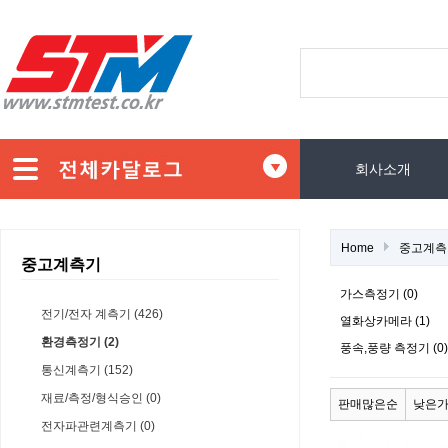
회사소개
Home
중고계측
중고계측기
가스측정기 (0)
전기/전자 계측기 (426)
열화상카메라 (1)
환경측정기 (2)
풍속,풍량 측정기 (0)
통신계측기 (152)
재료/측정/형식승인 (0)
판매많은순
낮은
전자파관련계측기 (0)