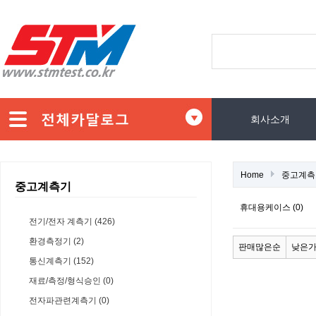
회사소개
Home
중고계측
중고계측기
휴대용케이스 (0)
전기/전자 계측기 (426)
환경측정기 (2)
판매많은순
낮은
통신계측기 (152)
재료/측정/형식승인 (0)
전자파관련계측기 (0)