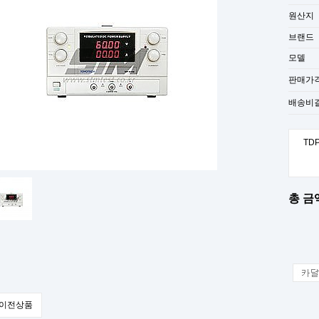
원산지
브랜드
모델
판매가
배송비
TDP
총 금액
이전상품