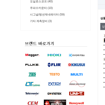
오실로스코프 (40)
주파수카운터 (10)
시그널/펑션제네레이터 (59)
상
기타 계측장비 (3)
상