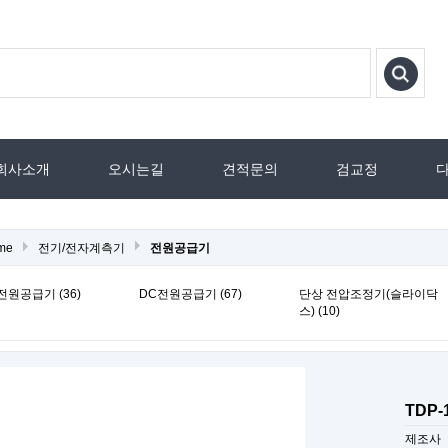
회사소개
오시는길
견적문의
검교정
me
전기/전자계측기
전원공급기
전원공급기 (36)
DC전원공급기 (67)
단상 전압조정기(슬라이닥
스) (10)
TDP-
제조사