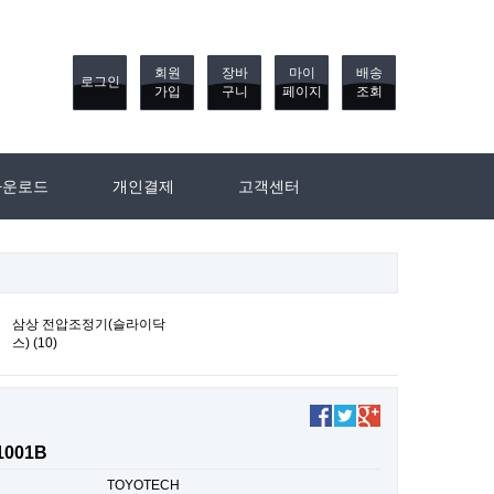
회원
장바
마이
배송
로그인
가입
구니
페이지
조회
다운로드
개인결제
고객센터
삼상 전압조정기(슬라이닥
스) (10)
1001B
TOYOTECH