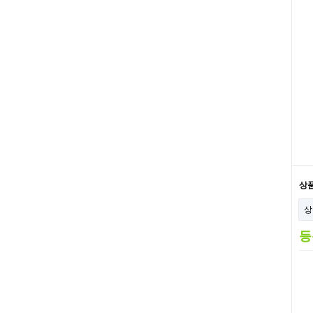
상
상
등