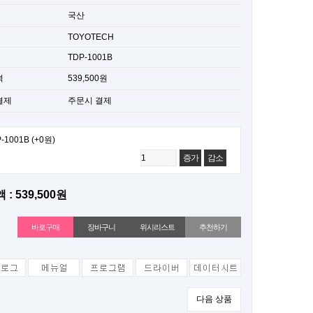
국산
TOYOTECH
TDP-1001B
격
539,500원
결제
주문시 결제
-1001B
(+0원)
증가
감소
 : 539,500원
위시리스트
추천하기
다음 상품