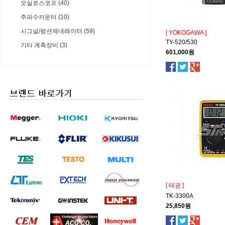
오실로스코프 (40)
주파수카운터 (10)
시그널/펑션제네레이터 (59)
[ YOKOGAWA ]
TY-520/530
기타 계측장비 (3)
601,000원
[ 태광 ]
TK-3300A
25,850원