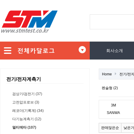
회사소개
Home
전기/전
전기/전자계측기
펜슬형 (2)
검상기/검전기 (37)
고전압프로브 (3)
3M
레코더(기록계) (34)
SANWA
다기능계측기 (12)
멀티메타 (107)
판매많은순
낮은