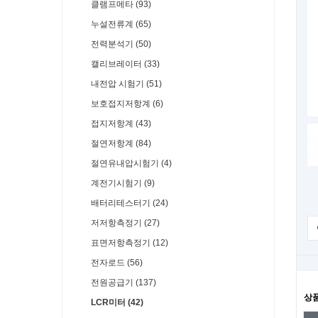
클램프메타 (93)
누설전류계 (65)
전력분석기 (50)
캘리브레이터 (33)
내전압 시험기 (51)
보호접지저항계 (6)
접지저항계 (43)
절연저항계 (84)
절연유내압시험기 (4)
계전기시험기 (9)
배터리테스터기 (24)
저저항측정기 (27)
표면저항측정기 (12)
전자로드 (56)
전원공급기 (137)
상
LCR미터 (42)