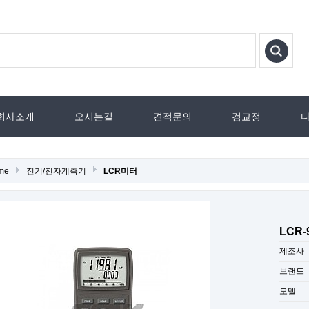
회사소개
오시는길
견적문의
검교정
me
전기/전자계측기
LCR미터
LCR-
제조사
브랜드
모델