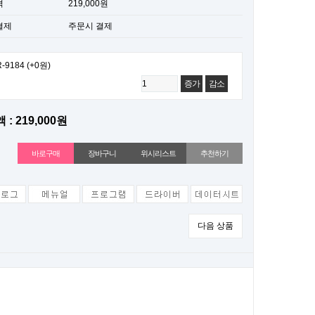
격
219,000원
결제
주문시 결제
-9184
(+0원)
증가
감소
 : 219,000원
위시리스트
추천하기
다음 상품