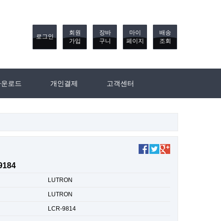
회원
장바
마이
배송
로그인
가입
구니
페이지
조회
다운로드
개인결제
고객센터
9184
LUTRON
LUTRON
LCR-9814