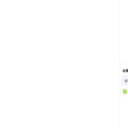
상
상
등