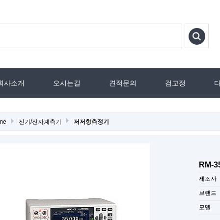
회사소개
오시는길
견적문의
검교정
me
전기/전자계측기
저저항측정기
RM-3
제조사
브랜드
모델