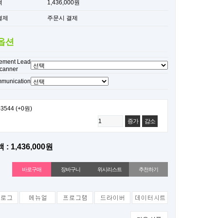
격
1,436,000원
결제
주문시 결제
옵션
ement Lead
scanner
munication
3544
(+0원)
증가
감소
 : 1,436,000원
위시리스트
추천하기