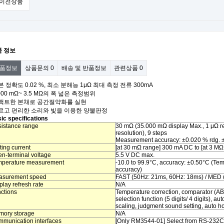
이전상품
품 정보
품정보
상품문의
0
배송 및 반품정보
관련상품
0
본 정확도 0.02 %, 최소 분해능 1μΩ 최대 측정 전류 300mA
.000 mΩ~ 3.5 MΩ의 폭 넓은 측정범위
컴팩트한 본채로 공간절약화를 실현
르고 편리한 소리와 빛을 이용한 양불판정
ic specifications
istance range
30 mΩ (35.000 mΩ display Max., 1 μΩ re
resolution), 9 steps
Measurement accuracy: ±0.020 % rdg. ±
ting current
[at 30 mΩ range] 300 mA DC to [at 3 M
n-terminal voltage
5.5 V DC max.
mperature measurement
-10.0 to 99.9°C, accuracy: ±0.50°C 
accuracy)
asurement speed
FAST (50Hz: 21ms, 60Hz: 18ms) / MED
play refresh rate
N/A
ctions
Temperature correction, comparator (ABS
selection function (5 digits/ 4 digits),
scaling, judgment sound setting, auto h
ory storage
N/A
munication interfaces
[Only RM3544-01] Select from RS-232C