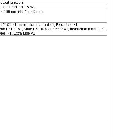
utput function
r consumption: 15 VA
H × 166 mm (6.54 in) D mm
L2101 ×1, Instruction manual ×1, Extra fuse ×1
ead L2101 ×1, Male EXT I/O connector ×1, Instruction manual ×1,
ype) ×1, Extra fuse ×1