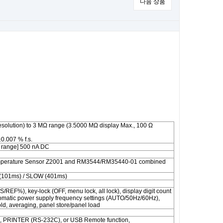
다음 상품
solution) to 3 MΩ range (3.5000 MΩ display Max., 100 Ω
0.007 % f.s.
Ω range] 500 nA DC
(Temperature Sensor Z2001 and RM3544/RM35440-01 combined
 (101ms) / SLOW (401ms)
/REF%), key-lock (OFF, menu lock, all lock), display digit count
 automatic power supply frequency settings (AUTO/50Hz/60Hz),
old, averaging, panel store/panel load
, PRINTER (RS-232C), or USB Remote function,