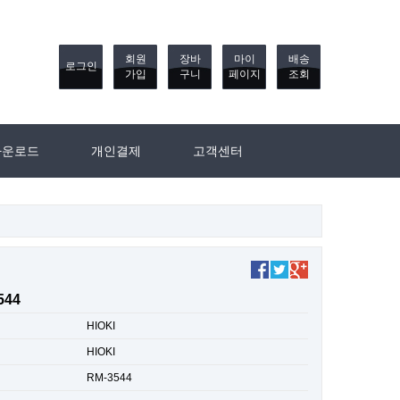
회원
장바
마이
배송
로그인
가입
구니
페이지
조회
다운로드
개인결제
고객센터
544
HIOKI
HIOKI
RM-3544