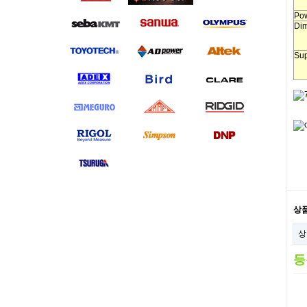
Pow
Dim
Sup
상
상
등