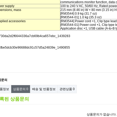
communications monitor function, data o
er supply
100 to 240 V AC, 50/60 Hz, Rated powe
ensions, mass
215 mm (8.46 in) W × 80 mm (3.15 in) 
[RM3544] 0.9 kg (31.7 oz)
[RM3544-01] 1.0 kg (35.3 oz)
plied accessories
[RM3544] Power cord ×1, Clip type lead 
[RM3544-01] Power cord ×1, Clip type l
Application disc ×1, USB cable (A-to-B t
품문의
품정보
상품문의
0
배송 및 반품정보
관련상품
0
록된 상품문의
상품문의가 없습니다.