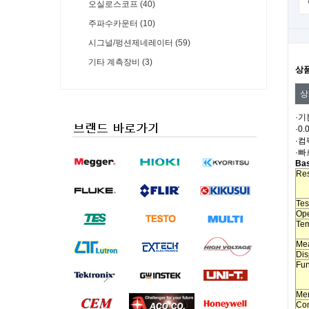
오실로스코프 (40)
주파수카운터 (10)
시그널/펑션제네레이터 (59)
기타 계측장비 (3)
상
상
·기
·0
·
·빠
Bas
Res
Tes
Ope
Te
Me
Dis
Fun
Mem
Com