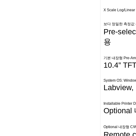
X Scale Log/Line
보다 정밀한 측정값 추출을 
Pre-sel
용​
기본 내장형 Pre-Amplif
10.4” TF
System OS: Window
Labview,
Installable Printer 
Optional
Optional 내장형 C/W 
Remote c