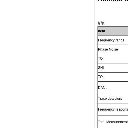
성능
Item
Frequency range
Phase Noise
TOI
SHI
TOI
DANL
Trace detectors
Frequency respon
Total Measurement 