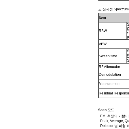
고 신뢰성 Spectrum 
Item
(
RBW
S
(
VBW
(
Sweep time
S
RF Attenuator
Demodulation
Measurement
Residual Respons
Scan 모드
- EMI 측정의 기본
- Peak, Average, 
- Detector 별 파형