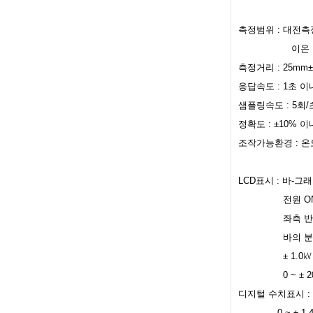
측정범위 : 대전측정 0 ~
이온 밸런스 측
측정거리 : 25m
응답속도 : 1초 이
샘플링속도 : 5회/
정확도 : ±10% 
조작가능환경 : 온도 
LCD표시 : 바-그
전원 O
좌측 반
바의 분해능(바 1개
± 1.0㎸ ~ ± 
0 ~ ± 200V
디지털 수치표시 :
0 ~ ± 1.49