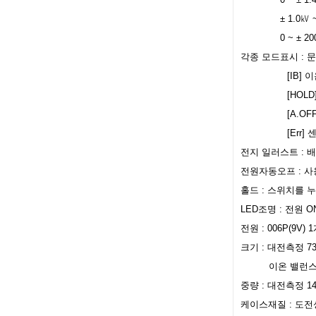
± 1.0㎸ ~ ± 
0 ~ ± 200V
각종 모드표시 : 
[IB] 이온 
[HOLD] 홀
[A.OFF] 자
[Err] 센서가
전지 일러스트 : 
전원자동오프 : 사
홀드 : 스위치를 
LED조명 : 전원 
전원 : 006P(9V
크기 : 대전측정 73(
이온 밸런스 측정 7
중량 : 대전측정 1
케이스재질 : 도전