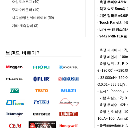
오실로스코프 (40)
· 측정 주파수 42H
· 최고 속도 5ms의
주파수카운터 (10)
· 기본 정확도 ±0.
시그널/펑션제네레이터 (59)
· Touch Panel
기타 계측장비 (3)
· Line 등 먼 장
· 9442 PRINTER
- 측정 파라미터 : |Z|, |Y
- 측정 레인지 : 100m
- 측정 범위 : |Z|, 
θ;-180.00˚∼+180.
L;32.000nH∼750.0
Q;0.01∼999.99/|Y|
- 표시 : 「99999
- 기본 확실도 : Z;±0.0
- 측정 주파수 : 42H
- 측정 신호 레벨 : 1
10μA∼100mA rms(
- 출력impedance :